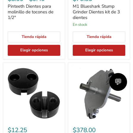
Pinteeth Dientes para
M1 Blueshark Stump
molinillo de tocones de
Grinder Dientes kit de 3
1/2"
dientes
En stock
Tienda rápida
Tienda rápida
Elegir opciones
Elegir opciones
Dientes
Destoconadora
de
DR
triturador
M1
💬
de
Rueda
tocones
Blueshark
con
bolsillos
regulares
de
1/2"
$12.25
$378.00