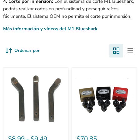
4. Corte por inmersión:
Con el sistema de corte M1 Blueshark,
podrás realizar cortes en profundidad y perseguir raíces
fácilmente. El sistema OEM no permite el corte por inmersión.
Más información y vídeos del M1 Blueshark
Ordenar por
Pinteeth
M1
Dientes
Blueshark
para
Stump
molinillo
Grinder
de
Dientes
tocones
kit
de
de
1/2"
3
dientes
$8.99
-
$9.49
$70.85