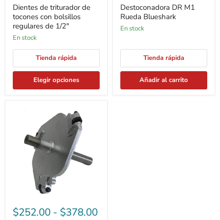
Dientes de triturador de
Destoconadora DR M1
tocones con bolsillos
Rueda Blueshark
regulares de 1/2"
En stock
En stock
Tienda rápida
Tienda rápida
Elegir opciones
Añadir al carrito
Ruedas
M1
Blueshark
3
dientes
$252.00
-
$378.00