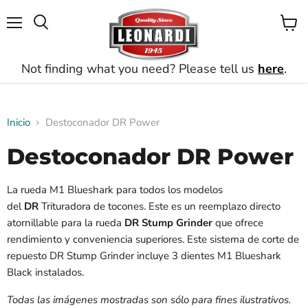
Menú
Ver
Buscar
carrito
Not finding what you need? Please tell us
here
.
Inicio
Destoconador DR Power
Destoconador DR Power
La rueda M1 Blueshark para todos los modelos
del
DR
Trituradora de tocones. Este es un reemplazo directo
atornillable para la rueda
DR Stump Grinder
que ofrece
rendimiento y conveniencia superiores. Este sistema de corte de
repuesto DR Stump Grinder incluye 3 dientes M1 Blueshark
Black instalados.
Todas las imágenes mostradas son sólo para fines ilustrativos.