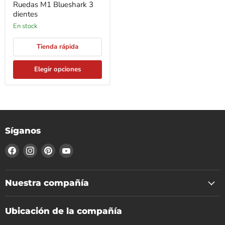
Ruedas M1 Blueshark 3
dientes
En stock
Tienda rápida
Elegir opciones
Síganos
Encuéntrenos
Encuéntrenos
Encuéntrenos
Encuéntrenos
en
en
en
en
Facebook
Instagram
Pinterest
YouTube
Nuestra compañía
Ubicación de la compañía