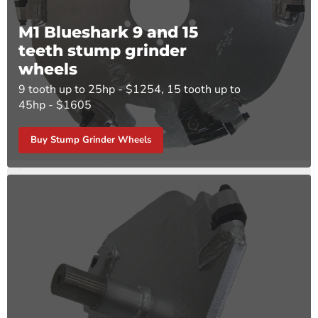
M1 Blueshark 9 and 15
teeth stump grinder
wheels
9 tooth up to 25hp - $1254, 15 tooth up to
45hp - $1605
Buy Stump Grinder Wheels