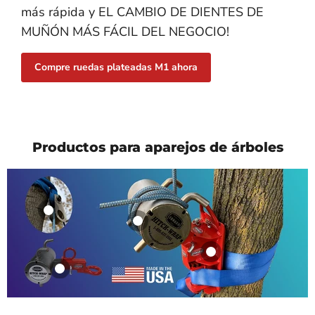
más rápida y EL CAMBIO DE DIENTES DE
MUÑÓN MÁS FÁCIL DEL NEGOCIO!
Compre ruedas plateadas M1 ahora
Productos para aparejos de árboles
Bloque de aparejo
Bolardo LFM
LFM
$380.00
$295.00
Montaje en árbol
Ver el producto
LFM
Ver el producto
Montaje de pivote
LFM