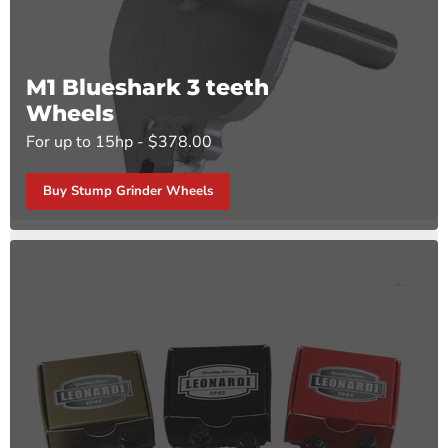
M1 Blueshark 3 teeth
Wheels
For up to 15hp - $378.00
Buy Stump Grinder Wheels