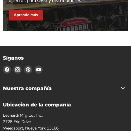
directos para OEM y distribuidores.
Aprende más
Síganos
Encuéntrenos
Encuéntrenos
Encuéntrenos
Encuéntrenos
en
en
en
en
Facebook
Instagram
Pinterest
YouTube
Nuestra compañía
Ubicación de la compañía
Leonardi Mfg Co., Inc.
2728 Erie Drive
Weedsport, Nueva York 13166