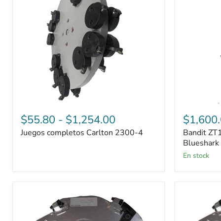
4
de
ruedas
Blueshark
$55.80
-
$1,254.00
$1,600
Juegos completos Carlton 2300-4
Bandit ZT
Blueshark
En stock
Juegos
Juegos
completos
completos
Carlton
Carlton
SP5014
SP5014