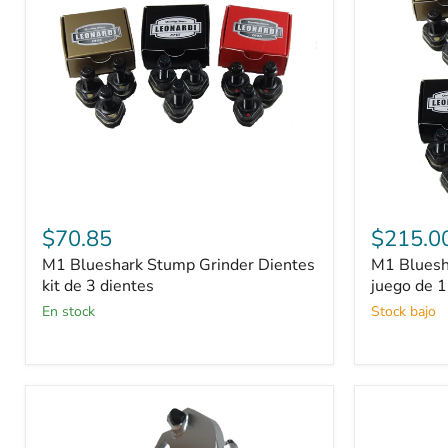
Dientes
Dientes
kit
juego
de
de
3
12
dientes
dientes
$70.85
$215.0
M1 Blueshark Stump Grinder Dientes
M1 Bluesh
kit de 3 dientes
juego de 1
En stock
Stock bajo
Juegos
Bandit
completos
SG-
Vermeer
40