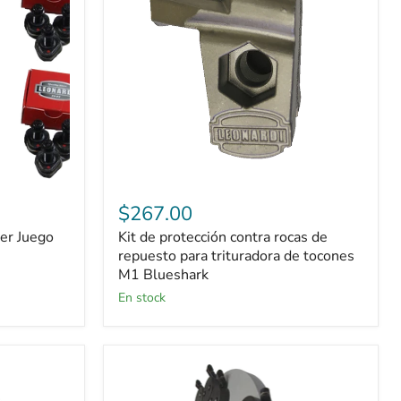
rocas
de
repuesto
para
trituradora
de
tocones
M1
Blueshark
$267.00
er Juego
Kit de protección contra rocas de
repuesto para trituradora de tocones
M1 Blueshark
En stock
Juegos
completos
Vermeer