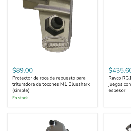
repuesto
con
para
juegos
trituradora
completos
de
de
tocones
ruedas
M1
de
Blueshark
1"
(simple)
de
espesor
$89.00
$435.6
Protector de roca de repuesto para
Rayco RG
trituradora de tocones M1 Blueshark
juegos com
(simple)
espesor
En stock
Juegos
Juegos
completos
completos
Rayco
Rayco