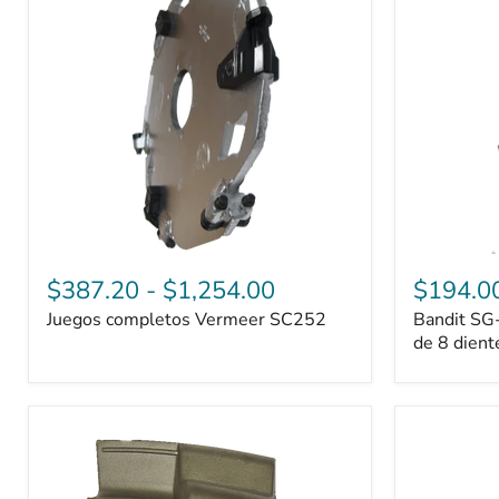
SC252
con
juegos
completos
de
8
dientes
$387.20
-
$1,254.00
$194.0
Juegos completos Vermeer SC252
Bandit SG
de 8 dient
Protector
Rayco
de
RG1625
roca
o
de
RG1625SJ