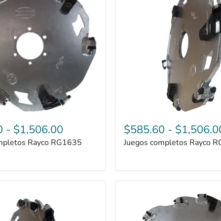
RG45
0
-
$1,506.00
$585.60
-
$1,506.0
mpletos Rayco RG1635
Juegos completos Rayco 
Juegos
completos
Rayco
RG1635D