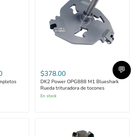
Blueshark
Rueda
trituradora
de
tocones
💬
0
$378.00
mpletos
DK2 Power OPG888 M1 Blueshark
Rueda trituradora de tocones
En stock
Juegos
completos
Carlton