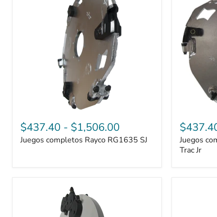
RG1635
RG1635
SJ
Trac
Jr
$437.40
-
$1,506.00
$437.4
Juegos completos Rayco RG1635 SJ
Juegos co
Trac Jr
Juegos
Bandit
completos
ZT1844
Carlton
M1
2300-
Kit