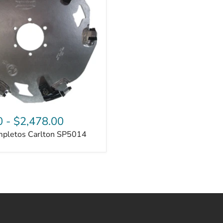
0
-
$2,478.00
mpletos Carlton SP5014