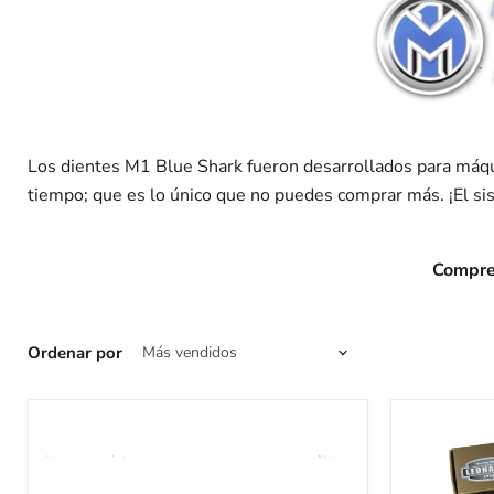
Los dientes M1 Blue Shark fueron desarrollados para máqui
tiempo; que es lo único que no puedes comprar más. ¡El s
Compre 
Ordenar por
M1
M1
Blueshark
Blueshark
Stump
Stump
Grinder
Grinder