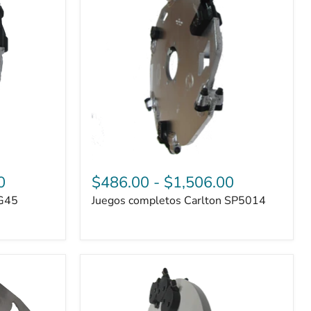
SP5014
0
$486.00
-
$1,506.00
RG45
Juegos completos Carlton SP5014
Juegos
completos
Rayco
RG1635