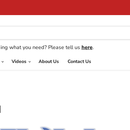
ding what you need? Please tell us
here
.
e
Videos
About Us
Contact Us
l