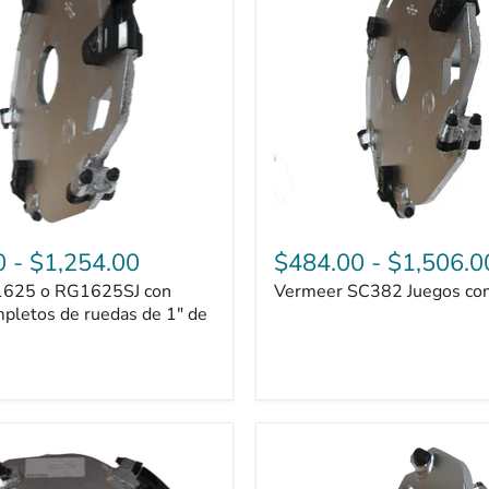
0
-
$1,254.00
$484.00
-
$1,506.0
1625 o RG1625SJ con
Vermeer SC382 Juegos co
pletos de ruedas de 1" de
Juegos
completos
Rayco