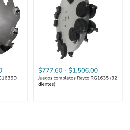
(32
dientes)
0
$777.60
-
$1,506.00
RG1635D
Juegos completos Rayco RG1635 (32
dientes)