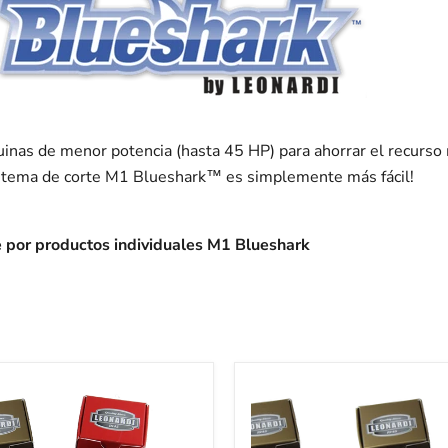
nas de menor potencia (hasta 45 HP) para ahorrar el recurso 
istema de corte M1 Blueshark™ es simplemente más fácil!
por productos individuales M1 Blueshark
M1
Blueshark
Stump
Grinder