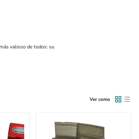
más valioso de todos: su
Ver como
Kit
de
protección
contra