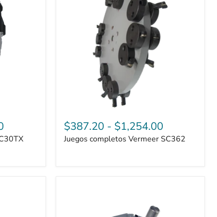
SC362
0
$387.20
-
$1,254.00
SC30TX
Juegos completos Vermeer SC362
DK2
Power
OPG888
M1