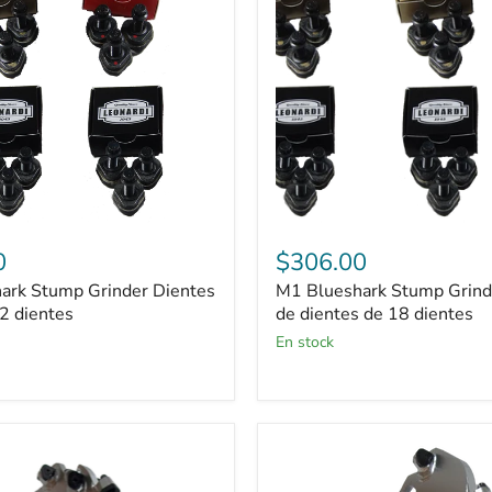
Juego
de
dientes
de
18
dientes
0
$306.00
ark Stump Grinder Dientes
M1 Blueshark Stump Grind
2 dientes
de dientes de 18 dientes
En stock
Juego
completo
Vermeer