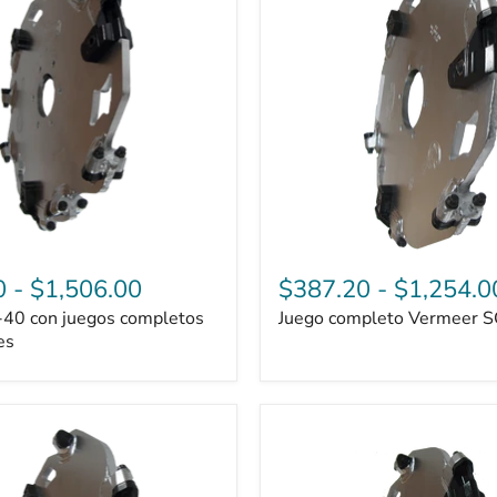
SC30TX
0
-
$1,506.00
$387.20
-
$1,254.0
-40 con juegos completos
Juego completo Vermeer 
es
Vermeer
SC382
Juegos
completos