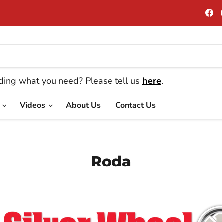
E
n
n
F
nding what you need? Please tell us
here
.
e
Videos
About Us
Contact Us
Roda