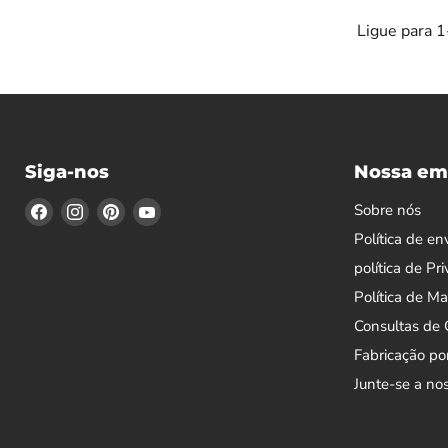
Ligue para 
Siga-nos
Nossa em
Encontre-
Encontre-
Encontre-
Encontre-
Sobre nós
nos
nos
nos
nos
Política de en
no
no
no
no
política de Pr
Facebook
Instagram
Pinterest
YouTube
Política de M
Consultas de
Fabricação po
Junte-se a no