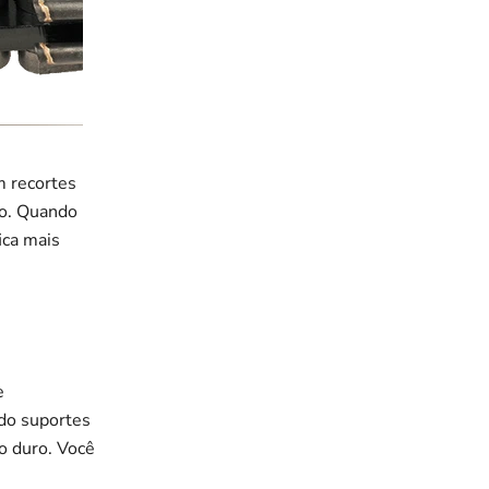
 recortes
to. Quando
ica mais
e
ndo suportes
o duro. Você