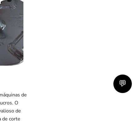
💬
 máquinas de
lucros. O
alioso de
 de corte