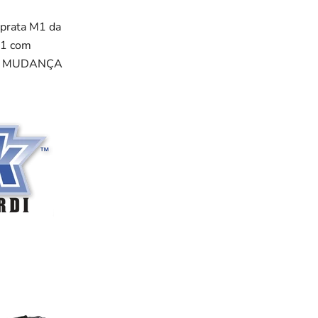
 prata M1 da
M1 com
 e A MUDANÇA