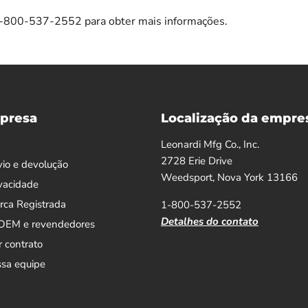
1-800-537-2552 para obter mais informações.
presa
Localização da empre
Leonardi Mfg Co., Inc.
2728 Erie Drive
vio e devolução
Weedsport, Nova York 13166
ivacidade
arca Registrada
1-800-537-2552
Detalhes do contato
 OEM e revendedores
r contrato
ssa equipe