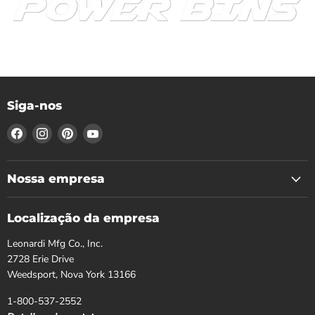
Siga-nos
Encontre-
Encontre-
Encontre-
Encontre-
nos
nos
nos
nos
no
no
no
no
Facebook
Instagram
Pinterest
YouTube
Nossa empresa
Localização da empresa
Leonardi Mfg Co., Inc.
2728 Erie Drive
Weedsport, Nova York 13166
1-800-537-2552