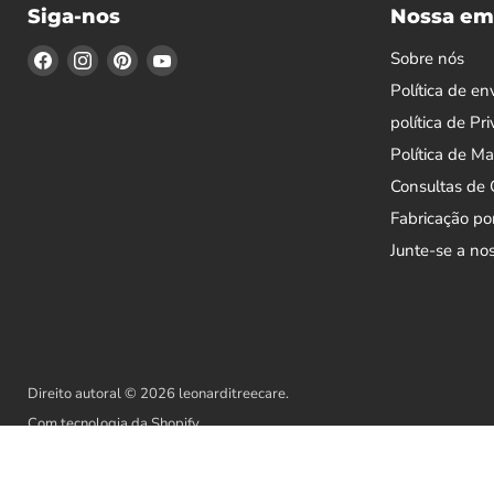
Siga-nos
Nossa em
Encontre-
Encontre-
Encontre-
Encontre-
Sobre nós
nos
nos
nos
nos
Política de en
no
no
no
no
política de Pr
Facebook
Instagram
Pinterest
YouTube
Política de M
Consultas de
Fabricação po
Junte-se a no
Direito autoral © 2026 leonarditreecare.
Com tecnologia da Shopify