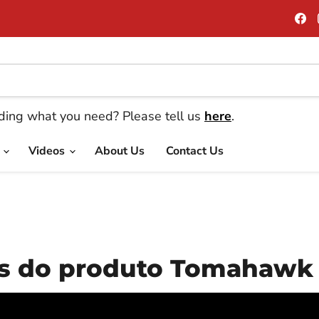
E
n
n
F
nding what you need? Please tell us
here
.
e
Videos
About Us
Contact Us
cas do produto Tomahawk