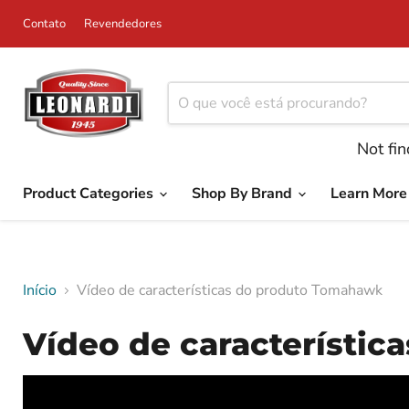
Contato
Revendedores
Not fi
Product Categories
Shop By Brand
Learn Mor
Início
Vídeo de características do produto Tomahawk
Vídeo de característi