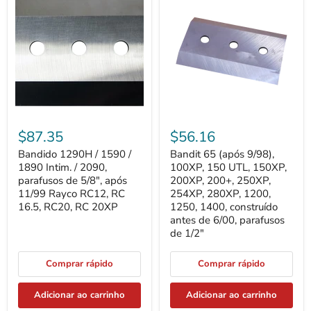
1290H
65
/
(após
1590
9/98),
/
100XP,
1890
150
Intim.
UTL,
/
150XP,
2090,
200XP,
parafusos
200+,
de
250XP,
5/8",
254XP,
após
280XP,
$87.35
$56.16
11/99
1200,
Rayco
1250,
Bandido 1290H / 1590 /
Bandit 65 (após 9/98),
RC12,
1400,
1890 Intim. / 2090,
100XP, 150 UTL, 150XP,
RC
construído
16.5,
parafusos de 5/8", após
antes
200XP, 200+, 250XP,
RC20,
de
11/99 Rayco RC12, RC
254XP, 280XP, 1200,
RC
6/00,
16.5, RC20, RC 20XP
1250, 1400, construído
20XP
parafusos
antes de 6/00, parafusos
de
de 1/2"
1/2"
Comprar rápido
Comprar rápido
Adicionar ao carrinho
Adicionar ao carrinho