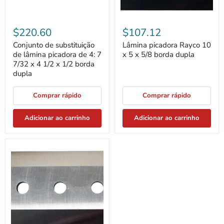
x
4
1/2
$220.60
$107.12
x
1/2
Conjunto de substituição
Lâmina picadora Rayco 10
borda
de lâmina picadora de 4: 7
x 5 x 5/8 borda dupla
dupla
7/32 x 4 1/2 x 1/2 borda
dupla
Comprar rápido
Comprar rápido
Adicionar ao carrinho
Adicionar ao carrinho
Lâmina
picadora
Carlton
5
1/8
x
4
1/2
x
1/2