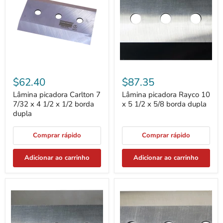
7
10
7/32
x
x
5
4
1/2
1/2
x
x
5/8
1/2
borda
borda
dupla
dupla
$62.40
$87.35
Lâmina picadora Carlton 7
Lâmina picadora Rayco 10
7/32 x 4 1/2 x 1/2 borda
x 5 1/2 x 5/8 borda dupla
dupla
Comprar rápido
Comprar rápido
Adicionar ao carrinho
Adicionar ao carrinho
Lâmina
Lâmina
picadora
picadora
Vermeer
Bandit
10
7,2
x
x