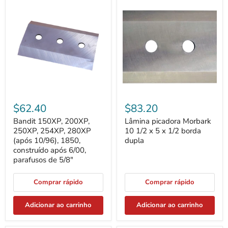
Bandit
Lâmina
150XP,
picadora
200XP,
Morbark
250XP,
10
254XP,
1/2
280XP
x
(após
5
10/96),
x
1850,
1/2
construído
borda
após
dupla
6/00,
parafusos
$62.40
$83.20
de
5/8"
Bandit 150XP, 200XP,
Lâmina picadora Morbark
250XP, 254XP, 280XP
10 1/2 x 5 x 1/2 borda
(após 10/96), 1850,
dupla
construído após 6/00,
parafusos de 5/8"
Comprar rápido
Comprar rápido
Adicionar ao carrinho
Adicionar ao carrinho