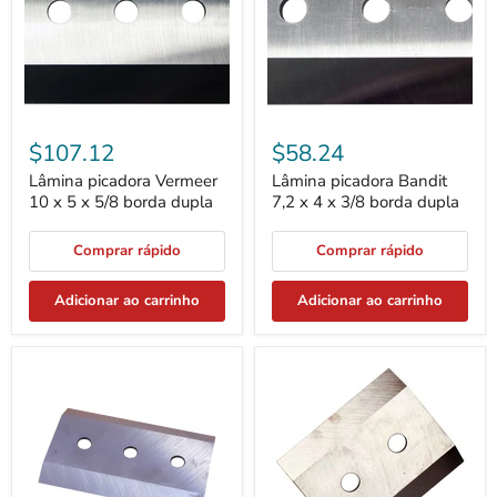
5
4
x
x
5/8
3/8
borda
borda
dupla
dupla
$107.12
$58.24
Lâmina picadora Vermeer
Lâmina picadora Bandit
10 x 5 x 5/8 borda dupla
7,2 x 4 x 3/8 borda dupla
Comprar rápido
Comprar rápido
Adicionar ao carrinho
Adicionar ao carrinho
Lâmina
Lâmina
Picadora
Picadora
Bandit
Bandit
7
5
7/32
1/8
x
x
4
4
1/2
1/2