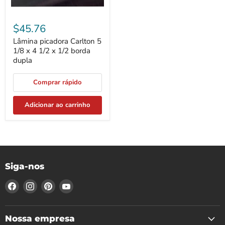
borda
dupla
$45.76
Lâmina picadora Carlton 5
1/8 x 4 1/2 x 1/2 borda
dupla
Comprar rápido
Adicionar ao carrinho
Siga-nos
Encontre-
Encontre-
Encontre-
Encontre-
nos
nos
nos
nos
no
no
no
no
Facebook
Instagram
Pinterest
YouTube
Nossa empresa