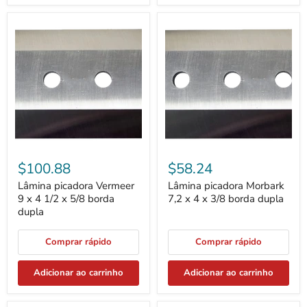
Lâmina
Lâmina
picadora
picadora
Vermeer
Morbark
9
7,2
x
x
4
4
1/2
x
x
3/8
5/8
borda
borda
dupla
dupla
$100.88
$58.24
Lâmina picadora Vermeer
Lâmina picadora Morbark
9 x 4 1/2 x 5/8 borda
7,2 x 4 x 3/8 borda dupla
dupla
Comprar rápido
Comprar rápido
Adicionar ao carrinho
Adicionar ao carrinho