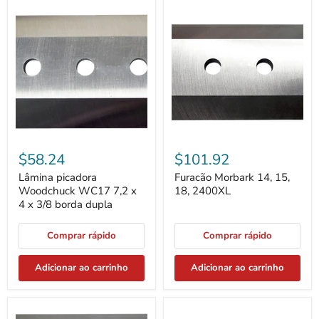
Lâmina
Furacão
picadora
Morbark
Woodchuck
14,
WC17
15,
7,2
18,
x
2400XL
4
x
3/8
borda
dupla
$58.24
$101.92
Lâmina picadora
Furacão Morbark 14, 15,
Woodchuck WC17 7,2 x
18, 2400XL
4 x 3/8 borda dupla
Comprar rápido
Comprar rápido
Adicionar ao carrinho
Adicionar ao carrinho
Bandido
Bandit