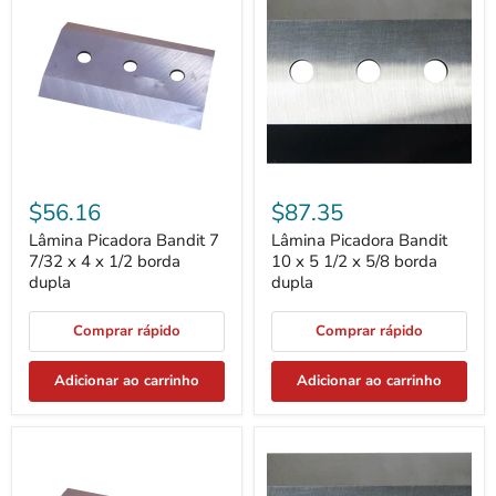
Bandit
Bandit
7
10
7/32
x
x
5
4
1/2
x
x
1/2
5/8
borda
borda
dupla
dupla
$56.16
$87.35
Lâmina Picadora Bandit 7
Lâmina Picadora Bandit
7/32 x 4 x 1/2 borda
10 x 5 1/2 x 5/8 borda
dupla
dupla
Comprar rápido
Comprar rápido
Adicionar ao carrinho
Adicionar ao carrinho
Lâmina
Lâmina
picadora
picadora
Carlton
Rayco