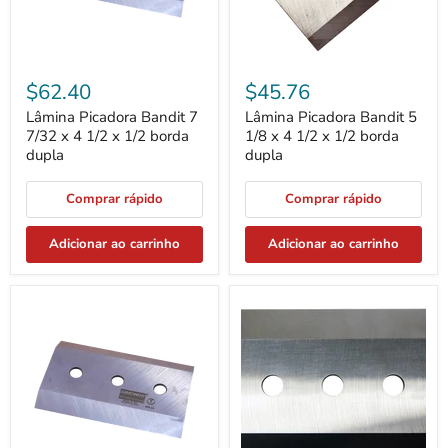
x
x
1/2
1/2
borda
borda
dupla
dupla
$62.40
$45.76
Lâmina Picadora Bandit 7
Lâmina Picadora Bandit 5
7/32 x 4 1/2 x 1/2 borda
1/8 x 4 1/2 x 1/2 borda
dupla
dupla
Comprar rápido
Comprar rápido
Adicionar ao carrinho
Adicionar ao carrinho
Conjunto
Lâmina
de
picadora
substituição
Rayco
de
10
lâmina
x
picadora
5
de
x
4:
5/8
7
borda
7/32
dupla