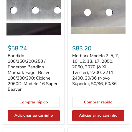
Poderoso
5,
Bandido
7,
Morbark
10,
Eager
12,
Beaver
13,
100/200/290:
17,
Ciclone
2050,
2060D:
2060,
Modelo
2070
16
(&
$58.24
$83.20
Super
XL
Beaver
Twister),
Bandido
Morbark Modelo 2, 5, 7,
2200,
100/150/200/250 /
10, 12, 13, 17, 2050,
2211,
Poderoso Bandido
2400,
2060, 2070 (& XL
20/36
Morbark Eager Beaver
Twister), 2200, 2211,
(Novo
100/200/290: Ciclone
2400, 20/36 (Novo
Suporte),
2060D: Modelo 16 Super
Suporte), 50/36, 60/36
50/36,
Beaver
60/36
Comprar rápido
Comprar rápido
Adicionar ao carrinho
Adicionar ao carrinho