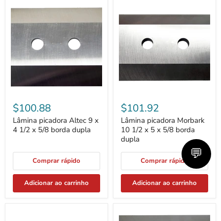
Lâmina
Lâmina
picadora
picadora
Altec
Morbark
9
10
x
1/2
4
x
1/2
5
x
x
5/8
5/8
borda
borda
dupla
dupla
$100.88
$101.92
Lâmina picadora Altec 9 x
Lâmina picadora Morbark
4 1/2 x 5/8 borda dupla
10 1/2 x 5 x 5/8 borda
dupla
💬
Comprar rápido
Comprar rápido
Adicionar ao carrinho
Adicionar ao carrinho
Lâmina
Lâmina
Picadora
Picadora