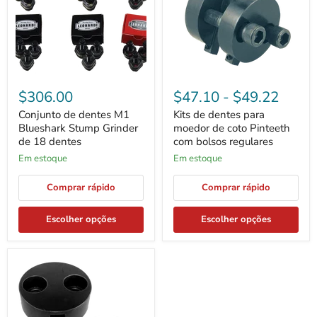
Stump
de
Grinder
coto
de
Pinteeth
18
com
dentes
bolsos
regulares
$306.00
$47.10
-
$49.22
Conjunto de dentes M1
Kits de dentes para
Blueshark Stump Grinder
moedor de coto Pinteeth
de 18 dentes
com bolsos regulares
Em estoque
Em estoque
Comprar rápido
Comprar rápido
Escolher opções
Escolher opções
Dentes
para
moedor
de
coto