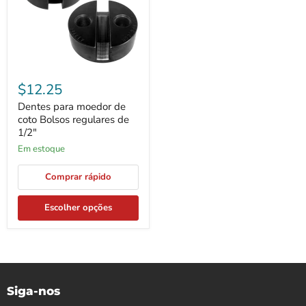
Bolsos
regulares
de
1/2"
$12.25
Dentes para moedor de
coto Bolsos regulares de
1/2"
Em estoque
Comprar rápido
Escolher opções
Siga-nos