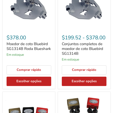
SG1314B
de
Roda
coto
Blueshark
Bluebird
SG1314B
$378.00
$199.52
-
$378.00
Moedor de coto Bluebird
Conjuntos completos de
SG1314B Roda Blueshark
moedor de coto Bluebird
SG1314B
Em estoque
Em estoque
Comprar rápido
Comprar rápido
Escolher opções
Escolher opções
Kit
Conjunto
de
de
dentes
dentes
para
M1
moedor
Blueshark