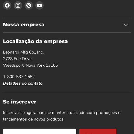
Encontre-
Encontre-
Encontre-
Encontre-
nos
nos
nos
nos
no
no
no
no
Facebook
Instagram
Pinterest
YouTube
Nossa empresa
Localização da empresa
Leonardi Mfg Co., Inc.
2728 Erie Drive
Weedsport, Nova York 13166
1-800-537-2552
Detalhes do contato
Se inscrever
Inscreva-se agora para se manter atualizado com promoções e
lançamentos de novos produtos!