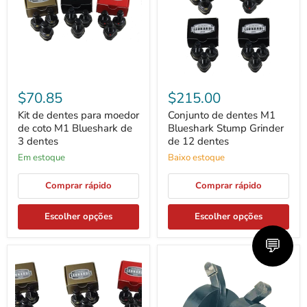
de
Stump
coto
Grinder
M1
de
Blueshark
12
de
dentes
3
dentes
$70.85
$215.00
Kit de dentes para moedor
Conjunto de dentes M1
de coto M1 Blueshark de
Blueshark Stump Grinder
3 dentes
de 12 dentes
Em estoque
Baixo estoque
Comprar rápido
Comprar rápido
Escolher opções
Escolher opções
💬
Conjunto
Kits
de
de
dentes
dentes
M1
para
Blueshark
moedor