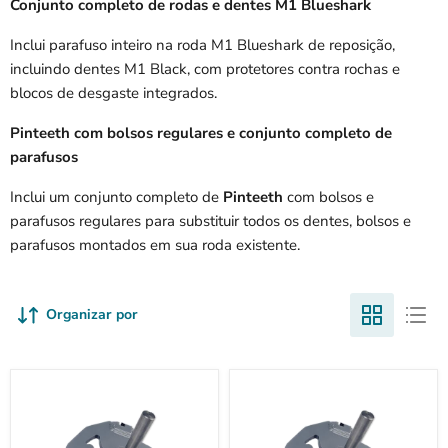
Conjunto completo de rodas e dentes M1 Blueshark
Inclui parafuso inteiro na roda M1 Blueshark de reposição,
incluindo dentes M1 Black, com protetores contra rochas e
blocos de desgaste integrados.
Pinteeth com bolsos regulares
e conjunto completo de
parafusos
Inclui um conjunto completo de
Pinteeth
com bolsos e
parafusos regulares para substituir todos os dentes, bolsos e
parafusos montados em sua roda existente.
Organizar por
Moedor
Conjuntos
de
completos
coto
de
Bluebird
moedor